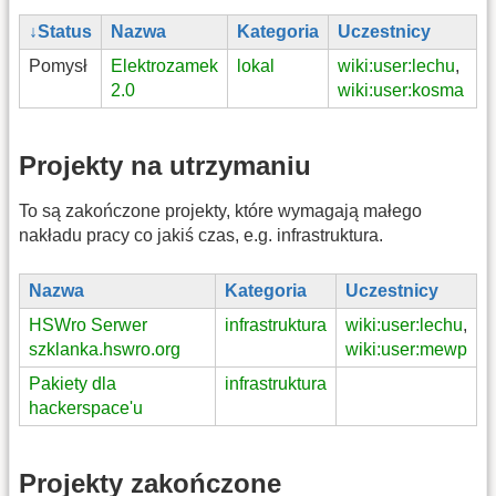
Status
Nazwa
Kategoria
Uczestnicy
Pomysł
Elektrozamek
lokal
wiki:user:lechu
,
2.0
wiki:user:kosma
Projekty na utrzymaniu
To są zakończone projekty, które wymagają małego
nakładu pracy co jakiś czas, e.g. infrastruktura.
Nazwa
Kategoria
Uczestnicy
HSWro Serwer
infrastruktura
wiki:user:lechu
,
szklanka.hswro.org
wiki:user:mewp
Pakiety dla
infrastruktura
hackerspace'u
Projekty zakończone