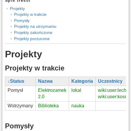
Spis treści
Projekty
Projekty w trakcie
Pomysły
Projekty na utrzymaniu
Projekty zakończone
Projekty porzucone
Projekty
Projekty w trakcie
Status
Nazwa
Kategoria
Uczestnicy
Pomysł
Elektrozamek
lokal
wiki:user:lechu
,
2.0
wiki:user:kosm
Wstrzymany
Biblioteka
nauka
Pomysły