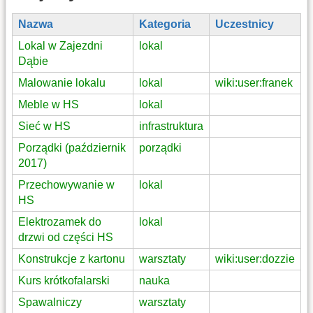
Nazwa
Kategoria
Uczestnicy
Lokal w Zajezdni
lokal
Dąbie
Malowanie lokalu
lokal
wiki:user:franek
Meble w HS
lokal
Sieć w HS
infrastruktura
Porządki (październik
porządki
2017)
Przechowywanie w
lokal
HS
Elektrozamek do
lokal
drzwi od części HS
Konstrukcje z kartonu
warsztaty
wiki:user:dozzie
Kurs krótkofalarski
nauka
Spawalniczy
warsztaty